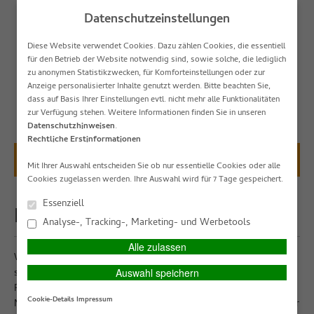
Datenschutzeinstellungen
Diese Website verwendet Cookies. Dazu zählen Cookies, die essentiell
für den Betrieb der Website notwendig sind, sowie solche, die lediglich
zu anonymen Statistikzwecken, für Komforteinstellungen oder zur
Anzeige personalisierter Inhalte genutzt werden. Bitte beachten Sie,
SIMPLR-LOGIN
Anfahrt
Kontakt
Datenschutz
Impressum
dass auf Basis Ihrer Einstellungen evtl. nicht mehr alle Funktionalitäten
zur Verfügung stehen. Weitere Informationen finden Sie in unseren
Datenschutzhinweisen
.
Rechtliche Erstinformationen
HAUPTMENÜ
Mit Ihrer Auswahl entscheiden Sie ob nur essentielle Cookies oder alle
Cookies zugelassen werden. Ihre Auswahl wird für 7 Tage gespeichert.
Essenziell
Reiseversicherung
Analyse-, Tracking-, Marketing- und Werbetools
Alle zulassen
Wenn Sie in naher Zukunft einen Aufenthalt im Ausland planen,
sollten Sie gegen alle Widrigkeiten gewappnet sein. Mit einer
Auswahl speichern
Reiseversicherung haben Sie zu diesem Zweck alle notwendigen
Cookie-Details
Impressum
Mittel bei der Hand. Sollte Ihnen beispielsweise Ihr Gepäck auf der