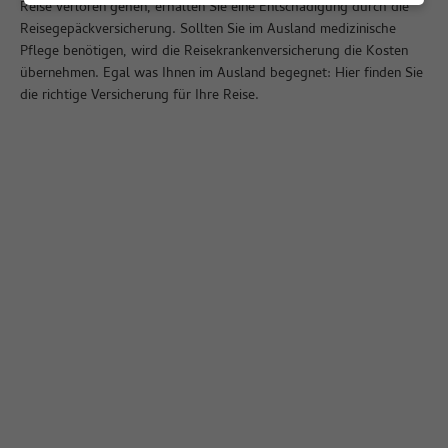
Reise verloren gehen, erhalten Sie eine Entschädigung durch die
Reisegepäckversicherung. Sollten Sie im Ausland medizinische
Pflege benötigen, wird die Reisekrankenversicherung die Kosten
übernehmen. Egal was Ihnen im Ausland begegnet: Hier finden Sie
die richtige Versicherung für Ihre Reise.